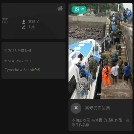
29
高
高修民
1 篇
© 2026 台湾映像
粤 ICP 备19036074号-1
+
Typecho
Snapic
v5
&
高修民作品集
高
本相册收录 高修民 的摄影作品：高
修民作品集