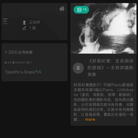
13
王
王有邦
1 篇
© 2026 台湾映像
《好茶紀實：生命與詩
粤 ICP 备19036074号-1
的旅程》—王有邦攝影
王
+
Typecho
Snapic
v5
&
故事
好茶紀實攝影01: 90歲Pianiu碧雅紐
本館共收藏3幅以Pianiu．Lhilhibua
ne（漢名：高菊英，音譯：碧雅紐）
為拍攝對象的攝影作品，皆為黑白攝
影，分別呈現著正面半身肖像、半蹲
坐姿與刺繡的日常。正面半身肖像攝
影，以直幅呈現，畫面正央僅有一老
嫗 … ·
more
·