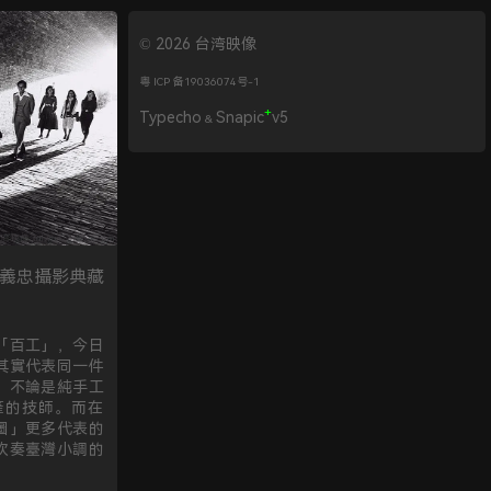
© 2026 台湾映像
粤 ICP 备19036074号-1
+
Typecho
Snapic
v5
&
阮義忠攝影典藏
「百工」，今日
其實代表同一件
，不論是純手工
產的技師。而在
圖」更多代表的
吹奏臺灣小調的