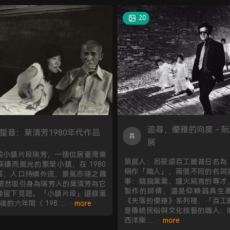
20
追尋，優雅的向度 - 
踅音：葉清芳1980年代作品
呂
展
渝小鎮片段瑞芳，一個位居臺灣東
策展人：呂筱渝百工圖昔日名為
礦而風光的繁榮小鎮，在 1980
稱作「職人」，兩個不同的名詞
落、人口持續外流，景氣亦隨之蕭
事：競競業業、爐火純青的專才
，依然吸引身為瑞芳人的葉清芳為它
製作的師傅，還是仰賴器具生
像留下見證。「小鎮片段」選錄葉
《失落的優雅》系列裡，「百工
後的六年間（ 198 … ·
more
·
是傳統民俗與文化技藝的職人：
西洋樂 … ·
more
·