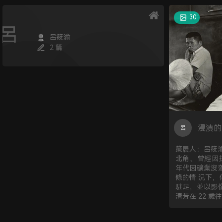
30
呂
呂筱渝
2 篇
浸漬的
呂
策展人：呂筱
北角、曾經因採
年代因礦業沒
條的情 況下
駐足，並以影
清芳在 22 歲往