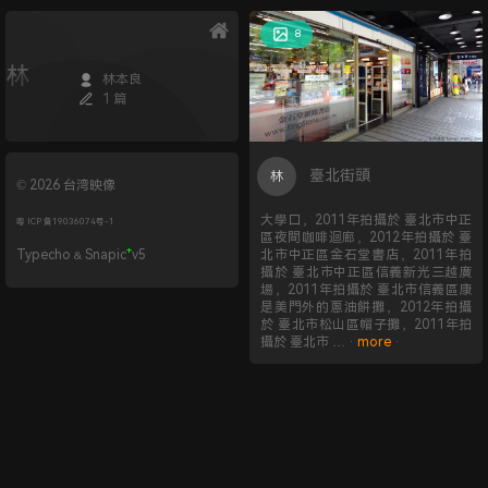
8
林
林本良
1 篇
臺北街頭
林
© 2026 台湾映像
大學口，2011年拍攝於 臺北市中正
粤 ICP 备19036074号-1
區夜間咖啡迴廊，2012年拍攝於 臺
+
Typecho
Snapic
v5
北市中正區金石堂書店，2011年拍
&
攝於 臺北市中正區信義新光三越廣
場，2011年拍攝於 臺北市信義區康
是美門外的蔥油餅攤，2012年拍攝
於 臺北市松山區帽子攤，2011年拍
攝於 臺北市 … ·
more
·