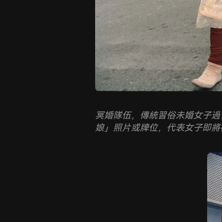
冥婚隊伍，傳統習俗未婚女子過
娘」照片或牌位，代表女子即將