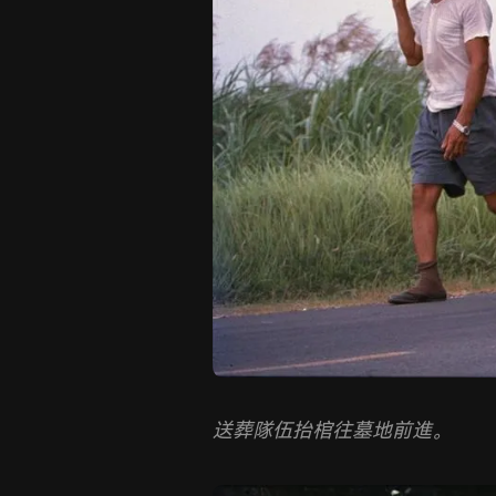
送葬隊伍抬棺往墓地前進。