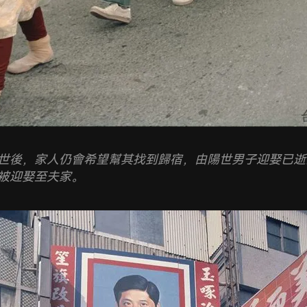
世後，家人仍會希望幫其找到歸宿，由陽世男子迎娶已逝
被迎娶至夫家。